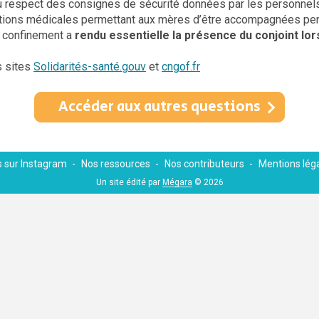
 au respect des consignes de sécurité données par les personnel
dations médicales permettant aux mères d’être accompagnées pen
r confinement a
rendu essentielle la présence du conjoint lo
s sites
Solidarités-santé.gouv
et
cngof.fr
Accéder aux autres questions
 sur Instagram
Nos ressources
Nos contributeurs
Mentions lég
Un site édité par
Mégara
© 2026